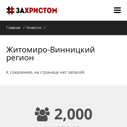
О НАС
Главная
Новости
МЕРОПРИЯТИЯ 2018
Житомиро-Винницкий
СЛУЖЕНИЯ
регион
ГАЛЕРЕЯ
К сожалению, на странице нет записей.
НОВОСТИ
КОНТАКТЫ
2,000